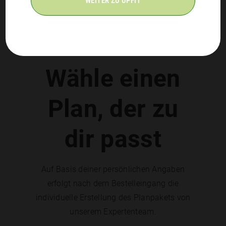
WEITER ZU UPFIT
Wähle einen
Plan, der zu
dir passt
Auf Basis deiner persönlichen Angaben
erfolgt nach dem Bestelleingang die
individuelle Erstellung des Planpakets von
unserem Expertenteam.