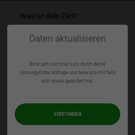
Was ist dein Ziel?
Wir nutzen dein Ziel um dein Programm optimal
Daten aktualisieren
auf dich anzupassen.
Bitte geh nochmal kurz durch deine
vorausgefüllte Abfrage und teile uns mit falls
sich etwas geändert hat.
Deine Ernährungsweise
VERSTANDEN
Bitte wähle deine Ernährungsweise aus. Du kannst
deine Angaben später
jederzeit selbst anpassen
.