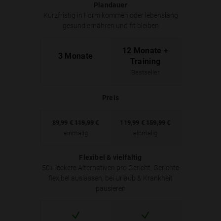
Plandauer
Kurzfristig in Form kommen oder lebenslang
gesund ernähren und fit bleiben
12 Monate +
3 Monate
Training
Bestseller
Preis
89,99
€
119,99
€
119,99
€
159,99
€
einmalig
einmalig
Flexibel & vielfältig
50+ leckere Alternativen pro Gericht, Gerichte
flexibel auslassen, bei Urlaub & Krankheit
pausieren