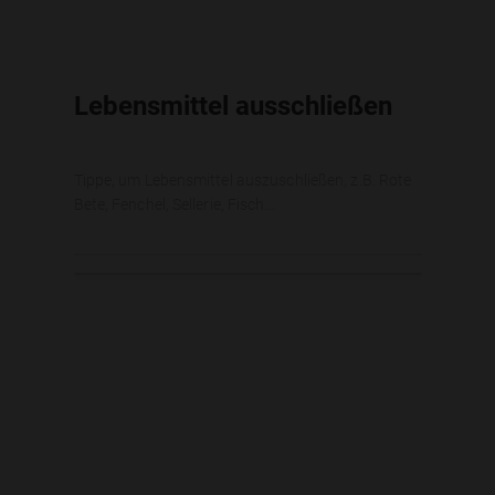
Lebensmittel ausschließen
Tippe, um Lebensmittel auszuschließen, z.B. Rote
Bete, Fenchel, Sellerie, Fisch...