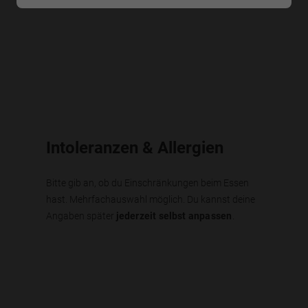
Intoleranzen & Allergien
Bitte gib an, ob du Einschränkungen beim Essen
hast. Mehrfachauswahl möglich. Du kannst deine
Angaben später
jederzeit selbst anpassen
.