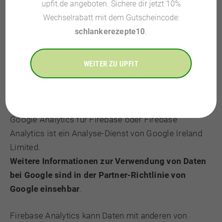
upfit.de angeboten. Sichere dir jetzt 10%
Gerätekennzeichnung für Werbung (Google-Werbe-ID
Wechselrabatt mit dem Gutscheincode:
oder IDFA, beispielsweise); Tracker.
schlankerezepte10
.
Verarbeitungsort: Irland –
Datenschutzerklärung
–
Opt Out
.
WEITER ZU UPFIT
Google Analytics for Firebase (Google Ireland
Limited)
Google Analytics für Firebase oder Firebase
Analytics ist ein Analyse-Dienst von Google Ireland
Limited.
Weitere Informationen zur Verwendung von Daten
bei Google sind in der
Partner-Richtlinie von
Google einsehbar
.
Firebase Analytics kann Daten mit anderen von