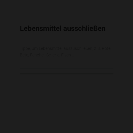
Lebensmittel ausschließen
Tippe, um Lebensmittel auszuschließen, z.B. Rote
Bete, Fenchel, Sellerie, Fisch...