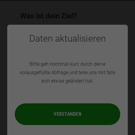
Was ist dein Ziel?
Wir nutzen dein Ziel um dein Programm optimal
Daten aktualisieren
auf dich anzupassen.
Bitte geh nochmal kurz durch deine
vorausgefüllte Abfrage und teile uns mit falls
sich etwas geändert hat.
Deine Ernährungsweise
VERSTANDEN
Bitte wähle deine Ernährungsweise aus. Du kannst
deine Angaben später
jederzeit selbst anpassen
.