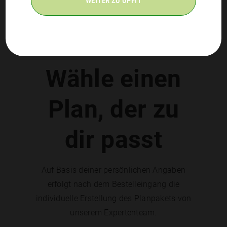
WEITER ZU UPFIT
Wähle einen
Plan, der zu
dir passt
Auf Basis deiner persönlichen Angaben
erfolgt nach dem Bestelleingang die
individuelle Erstellung des Planpakets von
unserem Expertenteam.