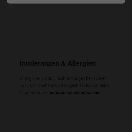
Intoleranzen & Allergien
Bitte gib an, ob du Einschränkungen beim Essen
hast. Mehrfachauswahl möglich. Du kannst deine
Angaben später
jederzeit selbst anpassen
.