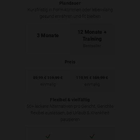
Plandauer
Kurzfristig in Form kommen oder lebenslang
gesund ernähren und fit bleiben
12 Monate +
3 Monate
Training
Bestseller
Preis
89,99
€
119,99
€
119,99
€
159,99
€
einmalig
einmalig
Flexibel & vielfältig
50+ leckere Alternativen pro Gericht, Gerichte
flexibel auslassen, bei Urlaub & Krankheit
pausieren