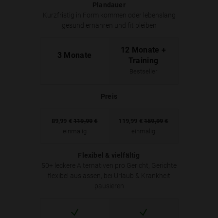
Plandauer
Kurzfristig in Form kommen oder lebenslang
gesund ernähren und fit bleiben
12 Monate +
3 Monate
Training
Bestseller
Preis
89,99
€
119,99
€
119,99
€
159,99
€
einmalig
einmalig
Flexibel & vielfältig
50+ leckere Alternativen pro Gericht, Gerichte
flexibel auslassen, bei Urlaub & Krankheit
pausieren