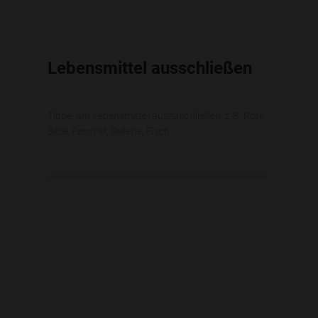
Lebensmittel ausschließen
Tippe, um Lebensmittel auszuschließen, z.B. Rote
Bete, Fenchel, Sellerie, Fisch...