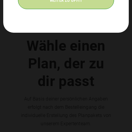
WEITER ZU UPFIT
Wähle einen
Plan, der zu
dir passt
Auf Basis deiner persönlichen Angaben
erfolgt nach dem Bestelleingang die
individuelle Erstellung des Planpakets von
unserem Expertenteam.