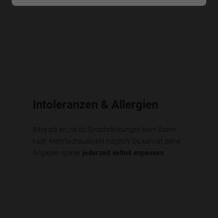
Intoleranzen & Allergien
Bitte gib an, ob du Einschränkungen beim Essen
hast. Mehrfachauswahl möglich. Du kannst deine
Angaben später
jederzeit selbst anpassen
.