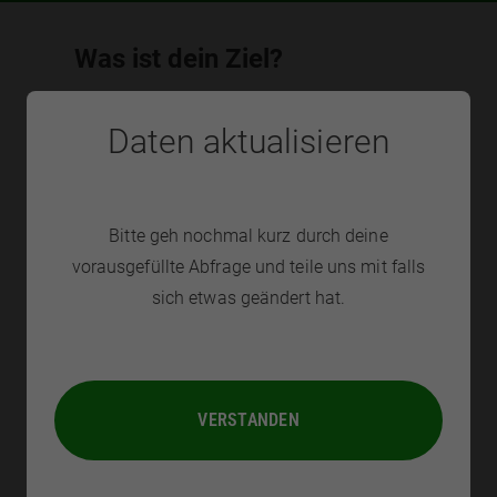
Was ist dein Ziel?
Wir nutzen dein Ziel um dein Programm optimal
Daten aktualisieren
auf dich anzupassen.
Bitte geh nochmal kurz durch deine
vorausgefüllte Abfrage und teile uns mit falls
sich etwas geändert hat.
Deine Ernährungsweise
VERSTANDEN
Bitte wähle deine Ernährungsweise aus. Du kannst
deine Angaben später
jederzeit selbst anpassen
.